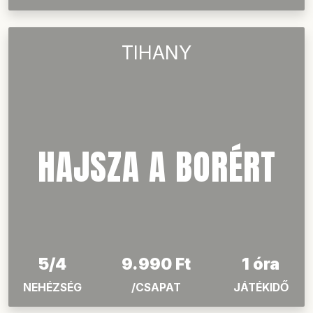
AZ ELSZÖKÖTT PULI
5/3
9.990 Ft
1 óra
NEHÉZSÉG
/CSAPAT
JÁTÉKIDŐ
TIHANY