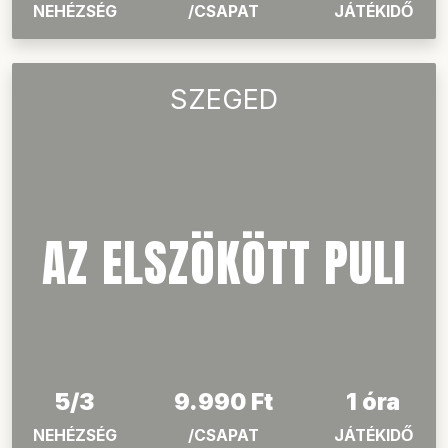
A BOSZORKÁNY-
SZIGET
5/4
9.990 Ft
1.5 óra
NEHÉZSÉG
/CSAPAT
JÁTÉKIDŐ
SZEGED