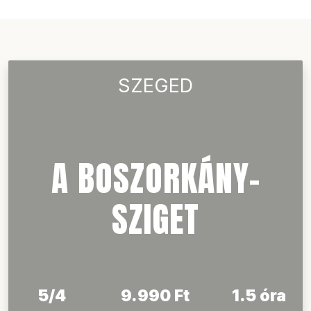
Ők már velünk
játszottak
SZEGED