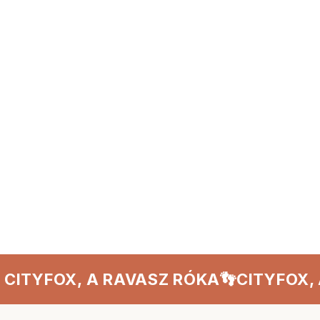
miközben próbára teszitek
logikai készségeiteket
és
csapatmunkátokat
!
Vegyétek kezetekbe a telefonjaitokat, és hozzatok létre
egy maximum
6 fős csapatot
! A telefonotok
segítségével különböző kihívások várnak rátok a város
felfedezése közben. A játék során egy
izgalmas
történet
vezet titeket, és nektek csak az akadályokat
kell legyőznetek együtt!
Kipróbálom!