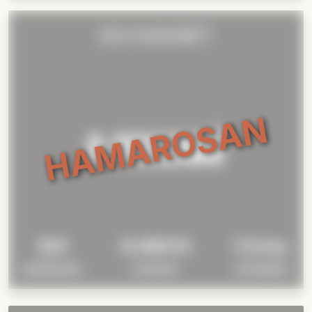
HAJSZA A BORÉRT
5/4
9.990 Ft
1 óra
NEHÉZSÉG
/CSAPAT
JÁTÉKIDŐ
KECSKEMÉT