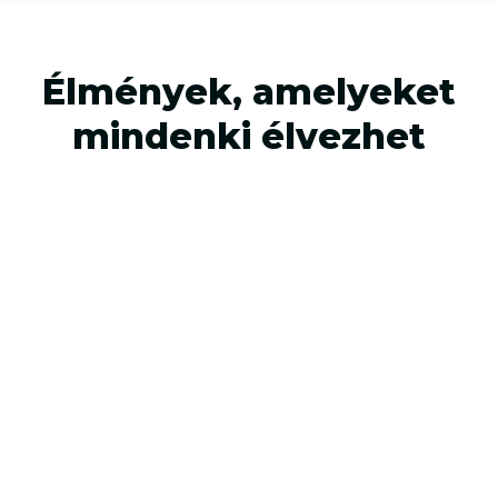
A KINCSESLÁDA
5/3
9.990 Ft
1.5 óra
NEHÉZSÉG
/CSAPAT
JÁTÉKIDŐ
Élmények, amelyeket
mindenki élvezhet