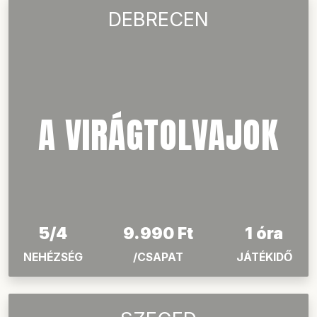
HAMAROSAN
A KASZINÓ
5/4
9.990 Ft
1.5 óra
NEHÉZSÉG
/CSAPAT
JÁTÉKIDŐ
DEBRECEN