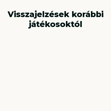
Hogyan működik a
CityFox?
A
CityFox
könnyen kezelhető, gyorsan és egyszerűen