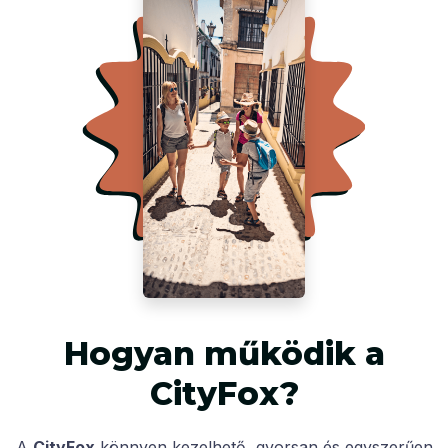
Hogyan működik a
CityFox?
A
CityFox
könnyen kezelhető, gyorsan és egyszerűen