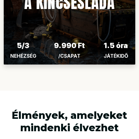
A KINCSESLÁDA
5/3
9.990 Ft
1.5 óra
NEHÉZSÉG
/CSAPAT
JÁTÉKIDŐ
Élmények, amelyeket
mindenki élvezhet