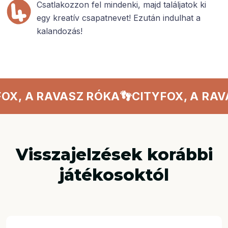
Csatlakozzon fel mindenki, majd találjatok ki
egy kreatív csapatnevet! Ezután indulhat a
kalandozás!
X, A RAVASZ RÓKA
👣
CITYFOX, A RAVA
Visszajelzések korábbi
játékosoktól