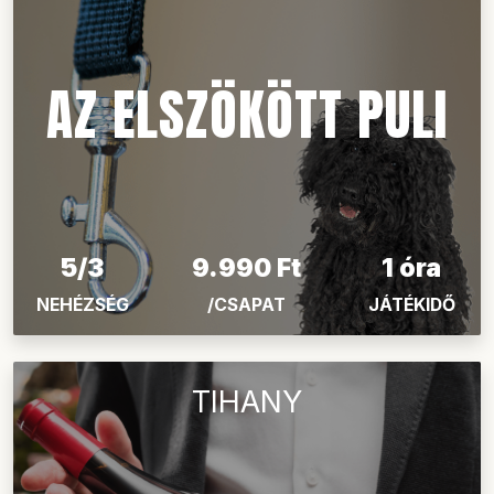
AZ ELSZÖKÖTT PULI
5/3
9.990 Ft
1 óra
NEHÉZSÉG
/CSAPAT
JÁTÉKIDŐ
TIHANY