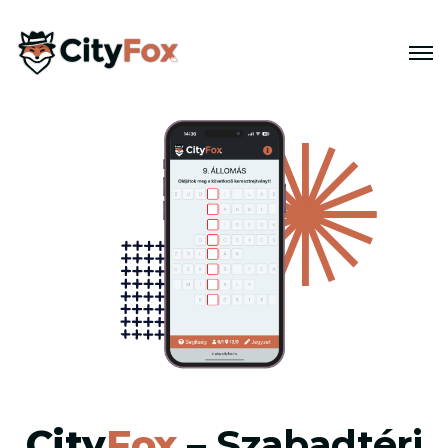
City
Fox
– Szabadtéri