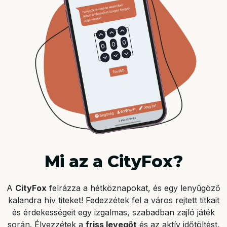
Mi az a CityFox?
A
CityFox
felrázza a hétköznapokat, és egy lenyűgöző
kalandra hív titeket! Fedezzétek fel a város rejtett titkait
és érdekességeit egy izgalmas, szabadban zajló játék
során. Élvezzétek a
friss levegőt
és az aktív időtöltést,