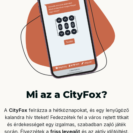
Mi az a CityFox?
A
CityFox
felrázza a hétköznapokat, és egy lenyűgöző
kalandra hív titeket! Fedezzétek fel a város rejtett titkait
és érdekességeit egy izgalmas, szabadban zajló játék
során. Élvezzétek a
friss levegőt
és az aktív időtöltést,