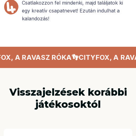
Csatlakozzon fel mindenki, majd találjatok ki
egy kreatív csapatnevet! Ezután indulhat a
kalandozás!
X, A RAVASZ RÓKA
👣
CITYFOX, A RAVA
Visszajelzések korábbi
játékosoktól