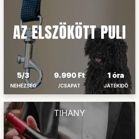
AZ ELSZÖKÖTT PULI
5/3
9.990 Ft
1 óra
NEHÉZSÉG
/CSAPAT
JÁTÉKIDŐ
TIHANY