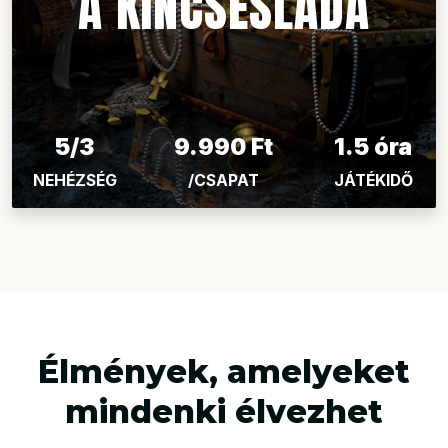
A KINCSESLÁDA
5/3
9.990 Ft
1.5 óra
NEHÉZSÉG
/CSAPAT
JÁTÉKIDŐ
Élmények, amelyeket
mindenki élvezhet