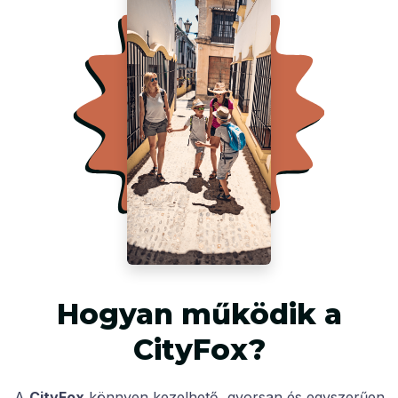
Hogyan működik a
CityFox?
A
CityFox
könnyen kezelhető, gyorsan és egyszerűen