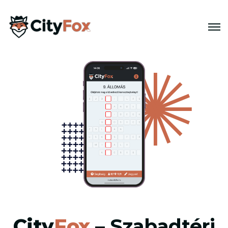
City
Fox
– Szabadtéri